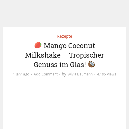
Rezepte
Mango Coconut
Milkshake – Tropischer
Genuss im Glas!
by
1 Jahr ago
Add Comment
Sylvia Baumann
4.195 Views