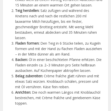
15 Minuten an einem warmen Ort gehen lassen.
Teig herstellen:
Salz zufügen und während des
Knetens nach und nach die restlichen 200 ml
lauwarme Milch hinzufügen, bis ein fester,
geschmeidiger Brotteig entsteht. Mit wenig Mehl
bestäuben, erneut abdecken und 35 Minuten ruhen
lassen.
Fladen formen:
Den Teig in 6 Stücke teilen, zu Kugeln
formen und mit der Hand zu flachen Fladen ausziehen
– in der Mitte dünner als am Rand.
Backen:
Öl in einer beschichteten Pfanne erhitzen. Die
Fladen einzeln ca. 2–3 Minuten pro Seite hellbraun
ausbacken. Auf Küchenpapier abtropfen lassen.
Belag zubereiten:
Crème fraîche glatt rühren und mit
etwas Salz würzen. Knoblauch schälen, pressen und
mit Öl verrühren. Käse fein reiben.
Anrichten:
Die noch warmen Lángos mit Knoblauchöl
bestreichen, mit Crème fraîche und geriebenem Käse
toppen.