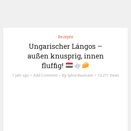
Rezepte
Ungarischer Lángos –
außen knusprig, innen
fluffig!
by
1 Jahr ago
Add Comment
Sylvia Baumann
10.271 Views