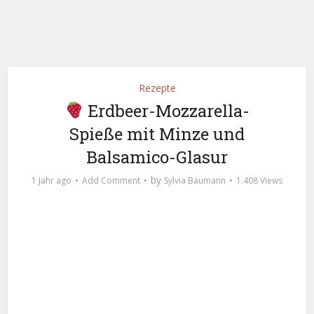
Rezepte
Erdbeer-Mozzarella-
Spieße mit Minze und
Balsamico-Glasur
by
1 Jahr ago
Add Comment
Sylvia Baumann
1.408 Views