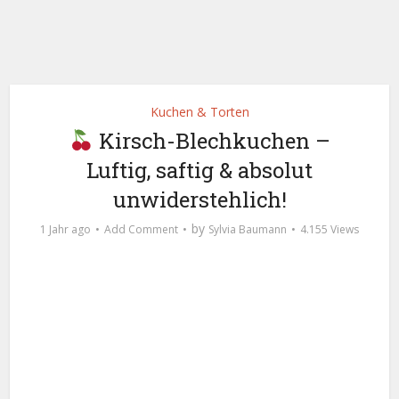
Kuchen & Torten
Kirsch-Blechkuchen –
Luftig, saftig & absolut
unwiderstehlich!
by
1 Jahr ago
Add Comment
Sylvia Baumann
4.155 Views