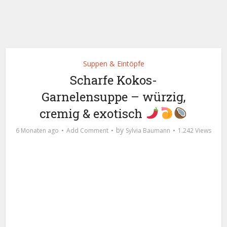
Suppen & Eintöpfe
Scharfe Kokos-
Garnelensuppe – würzig,
cremig & exotisch
by
6 Monaten ago
Add Comment
Sylvia Baumann
1.242 Views