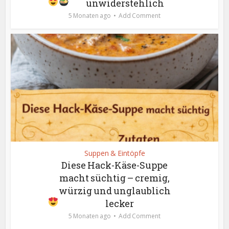
unwiderstehlich
5 Monaten ago
Add Comment
Suppen & Eintöpfe
Diese Hack-Käse-Suppe
macht süchtig – cremig,
würzig und unglaublich
lecker
5 Monaten ago
Add Comment