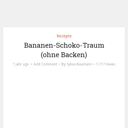
Rezepte
Bananen-Schoko-Traum
(ohne Backen)
by
1 Jahr ago
Add Comment
Sylvia Baumann
1.717 Views