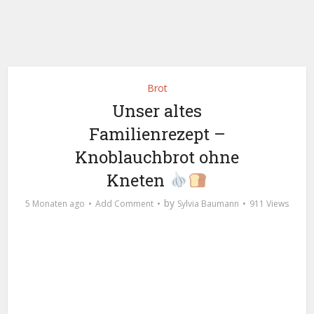
Brot
Unser altes
Familienrezept –
Knoblauchbrot ohne
Kneten
by
5 Monaten ago
Add Comment
Sylvia Baumann
911 Views