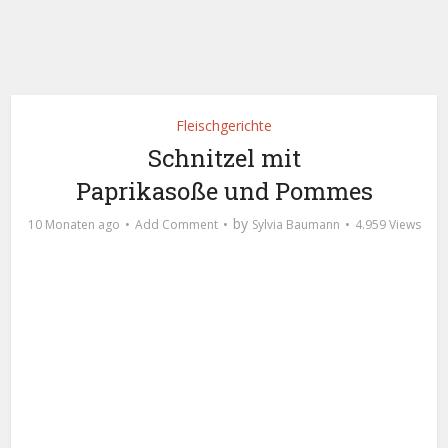
Fleischgerichte
Schnitzel mit
Paprikasoße und Pommes
by
10 Monaten ago
Add Comment
Sylvia Baumann
4.959 Views