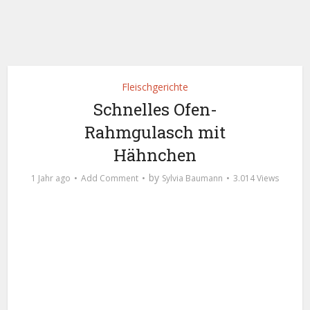
Fleischgerichte
Schnelles Ofen-
Rahmgulasch mit
Hähnchen
by
1 Jahr ago
Add Comment
Sylvia Baumann
3.014 Views