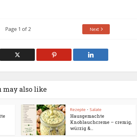
Page 1 of 2
Next
 may also like
Rezepte
Salate
•
tte
Hausgemachte
Knoblauchcreme – cremig,
würzig &...