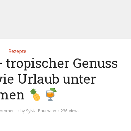
Rezepte
– tropischer Genuss
wie Urlaub unter
lmen
Comment
by
Sylvia Baumann
236 Views