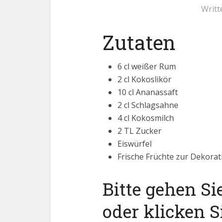
Writt
Zutaten
6 cl weißer Rum
2 cl Kokoslikör
10 cl Ananassaft
2 cl Schlagsahne
4 cl Kokosmilch
2 TL Zucker
Eiswürfel
Frische Früchte zur Dekorati
Bitte gehen Si
oder klicken S