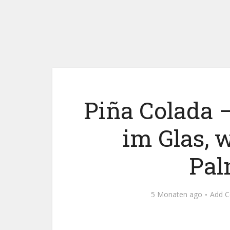
Piña Colada 
im Glas, 
Pa
5 Monaten ago
Add 