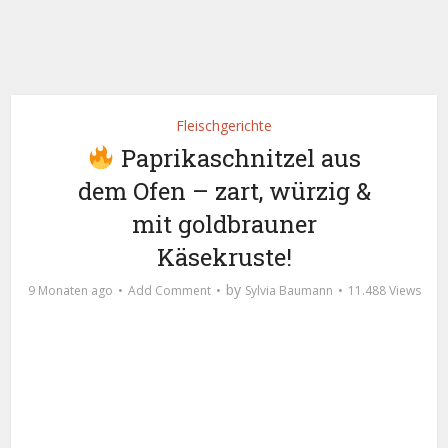
Fleischgerichte
Paprikaschnitzel aus
dem Ofen – zart, würzig &
mit goldbrauner
Käsekruste!
by
9 Monaten ago
Add Comment
Sylvia Baumann
11.488 Views