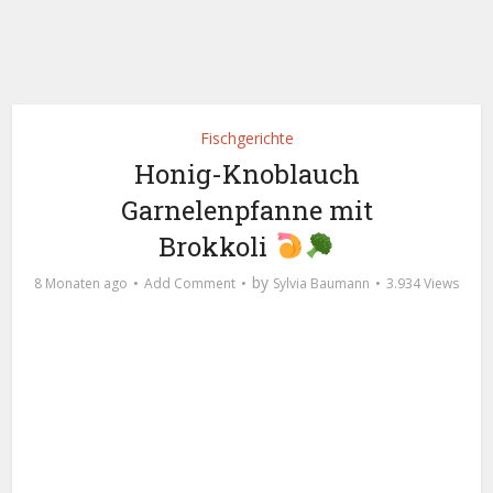
Fischgerichte
Honig-Knoblauch
Garnelenpfanne mit
Brokkoli
by
8 Monaten ago
Add Comment
Sylvia Baumann
3.934 Views