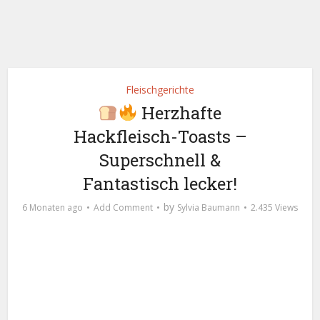
Fleischgerichte
Herzhafte
Hackfleisch-Toasts –
Superschnell &
Fantastisch lecker!
by
6 Monaten ago
Add Comment
Sylvia Baumann
2.435 Views