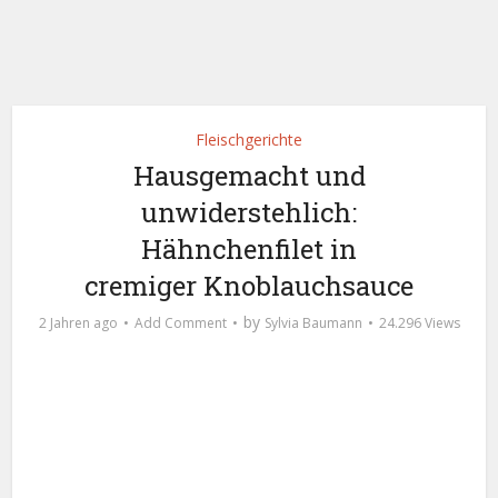
Fleischgerichte
Hausgemacht und
unwiderstehlich:
Hähnchenfilet in
cremiger Knoblauchsauce
by
2 Jahren ago
Add Comment
Sylvia Baumann
24.296 Views