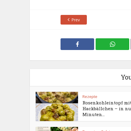
Prev
You
Rezepte
Rosenkohleintopf mi
Hackbällchen – in nu
Minuten...