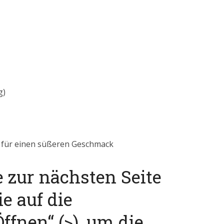
g)
er für einen süßeren Geschmack
e zur nächsten Seite
ie auf die
ffnen“ (>), um die