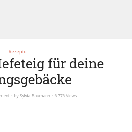
Rezepte
efeteig für deine
ingsgebäcke
ment
by
Sylvia Baumann
6.776 Views