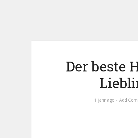
Der beste H
Liebl
1 Jahr ago
Add Com