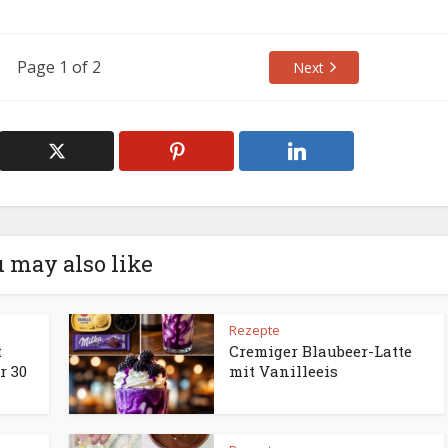
Page 1 of 2
Next
 may also like
Rezepte
t
Cremiger Blaubeer-Latte
r 30
mit Vanilleeis