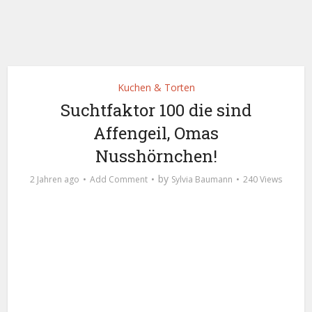
Kuchen & Torten
Suchtfaktor 100 die sind
Affengeil, Omas
Nusshörnchen!
by
2 Jahren ago
Add Comment
Sylvia Baumann
240 Views