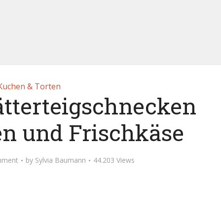
Kuchen & Torten
ätterteigschnecken
en und Frischkäse
mment
by
Sylvia Baumann
44.203 Views