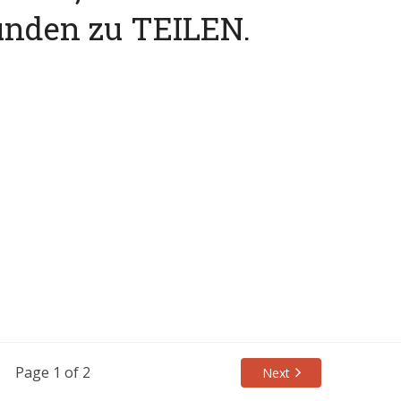
unden zu TEILEN.
Page 1 of 2
Next