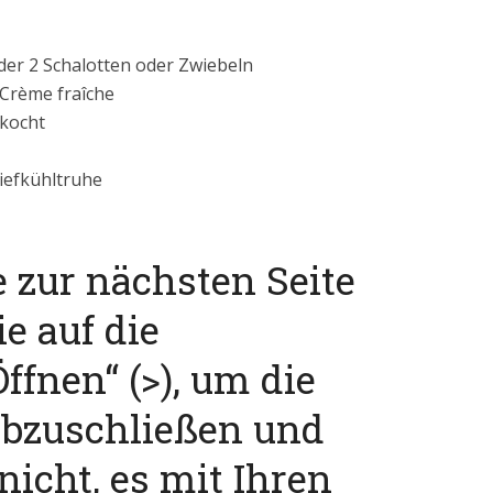
der 2 Schalotten oder Zwiebeln
 Crème fraîche
ekocht
Tiefkühltruhe
e zur nächsten Seite
ie auf die
ffnen“ (>), um die
abzuschließen und
nicht, es mit Ihren