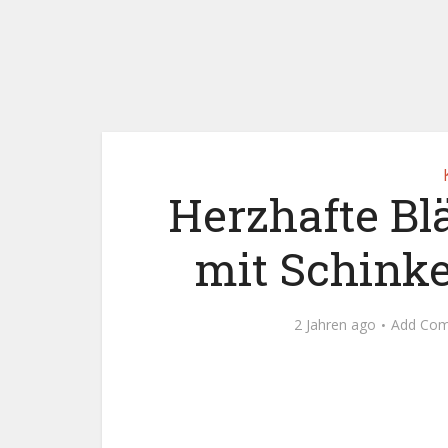
Herzhafte Bl
mit Schink
2 Jahren ago
Add Co