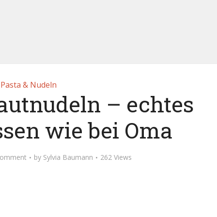
Pasta & Nudeln
autnudeln – echtes
sen wie bei Oma
Comment
by
Sylvia Baumann
262 Views