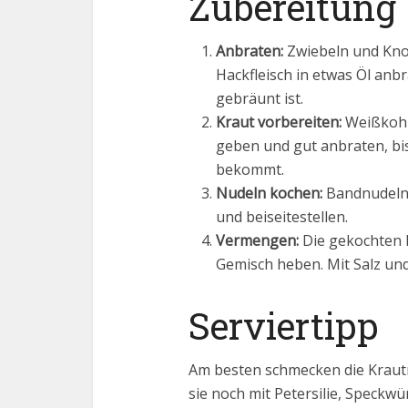
Zubereitung
Anbraten:
Zwiebeln und Kno
Hackfleisch in etwas Öl anbr
gebräunt ist.
Kraut vorbereiten:
Weißkohl 
geben und gut anbraten, bis
bekommt.
Nudeln kochen:
Bandnudeln
und beiseitestellen.
Vermengen:
Die gekochten 
Gemisch heben. Mit Salz und
Serviertipp
Am besten schmecken die Krautn
sie noch mit Petersilie, Speckw