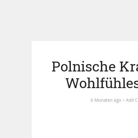
Polnische Kr
Wohlfühles
6 Monaten ago
Add 