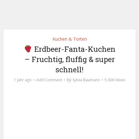
Kuchen & Torten
Erdbeer-Fanta-Kuchen
– Fruchtig, fluffig & super
schnell!
by
1 Jahr ago
Add Comment
Sylvia Baumann
5.006 Views