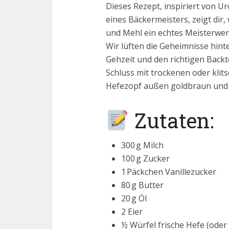
Dieses Rezept, inspiriert von 
eines Bäckermeisters, zeigt dir,
und Mehl ein echtes Meisterwer
Wir lüften die Geheimnisse hint
Gehzeit und den richtigen Back
Schluss mit trockenen oder klits
Hefezopf außen goldbraun und i
Zutaten:
300 g Milch
100 g Zucker
1 Päckchen Vanillezucker
80 g Butter
20 g Öl
2 Eier
½ Würfel frische Hefe (ode