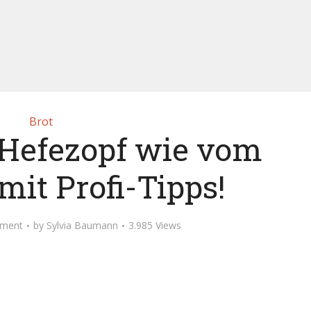
Brot
 Hefezopf wie vom
mit Profi-Tipps!
ment
by
Sylvia Baumann
3.985 Views