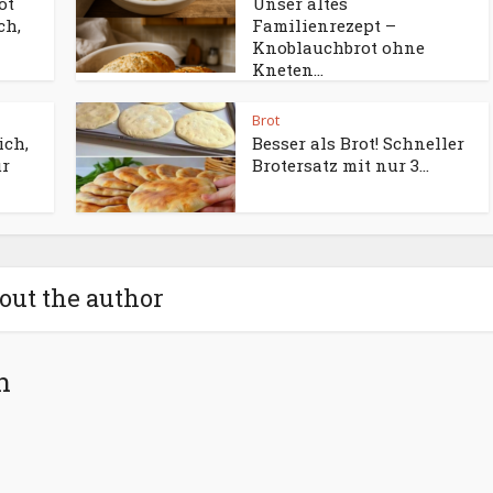
ot
Unser altes
ch,
Familienrezept –
Knoblauchbrot ohne
Kneten...
Brot
ich,
Besser als Brot! Schneller
ür
Brotersatz mit nur 3...
out the author
n