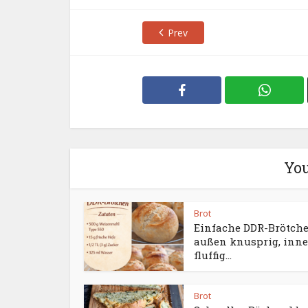
Prev
You
Brot
Einfache DDR-Brötch
außen knusprig, inn
fluffig...
Brot