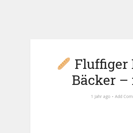
Fluffiger
Bäcker – 
1 Jahr ago
Add Com