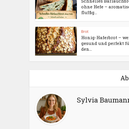
Schnelles Bärlauchbr
ohne Hefe – aromatis
fluffig...
Brot
Honig-Haferbrot – we
gesund und perfekt f
den...
Ab
Sylvia Bauman