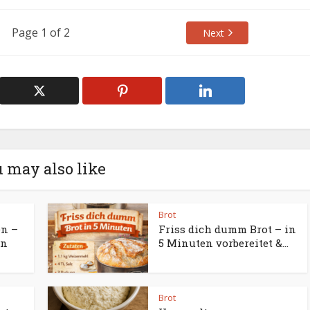
Page 1 of 2
Next
 may also like
Brot
en –
Friss dich dumm Brot – in
en
5 Minuten vorbereitet &...
Brot