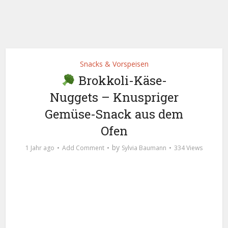
Snacks & Vorspeisen
Brokkoli-Käse-
Nuggets – Knuspriger
Gemüse-Snack aus dem
Ofen
by
1 Jahr ago
Add Comment
Sylvia Baumann
334 Views