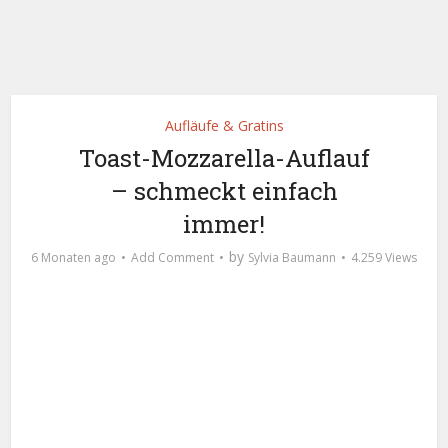
Aufläufe & Gratins
Toast-Mozzarella-Auflauf
– schmeckt einfach
immer!
by
6 Monaten ago
Add Comment
Sylvia Baumann
4.259 Views