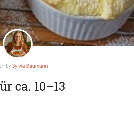
en by
Sylvia Baumann
ür ca. 10–13