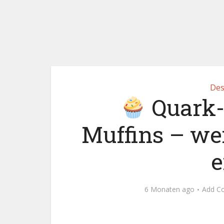
Des
Quark-
Muffins – we
e
6 Monaten ago
Add C