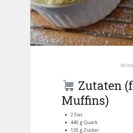
Writt
Zutaten (f
Muffins)
2 Eier
440 g Quark
120 g Zucker