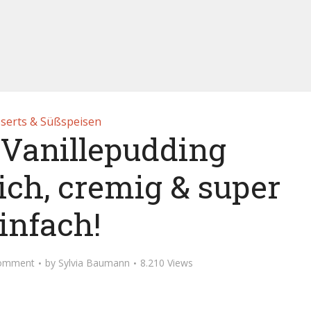
serts & Süßspeisen
Vanillepudding
ich, cremig & super
infach!
omment
by
Sylvia Baumann
8.210 Views