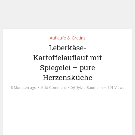
Aufläufe & Gratins
Leberkäse-
Kartoffelauflauf mit
Spiegelei – pure
Herzensküche
by
8 Monaten ago
Add Comment
Sylvia Baumann
191 Views