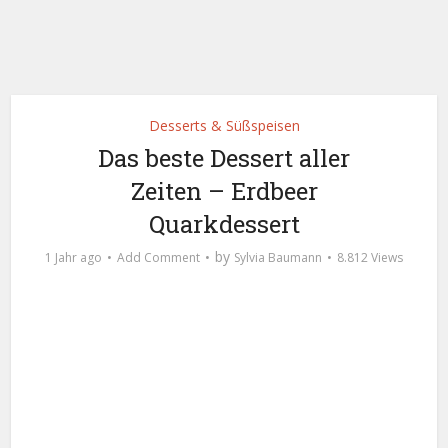
Desserts & Süßspeisen
Das beste Dessert aller
Zeiten – Erdbeer
Quarkdessert
by
1 Jahr ago
Add Comment
Sylvia Baumann
8.812 Views